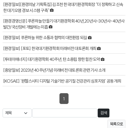
[환경일보][환경의날 기획특집] 김조천 한국대기환경학회장 “더 정확하고 신속
한 대기오염 경보 시스템 구축”
[환경경영신문] 푸른하늘 만들기 대기환경학회 40년,20년사-30년사-40년사
발간/국산장비 개발에는 미흡
[환경일보] 푸른하늘 위한 소통과 협력의 대전환점 되길
[환경일보] [포토] 한국대기환경학회 미래비전 대토론회 개최
[투데이에너지] 대기환경학회 40주년, 탄소중립 향한 힘찬 도약
[중앙일보] 2023년 40주년기념 미래비전 대토론회 관련 기사 소개
[KOSAE] ‘원헬스시티 디지털 기술기반 공기질 건강관리 심포지엄’ 공동 개최
1
검색
목록으로