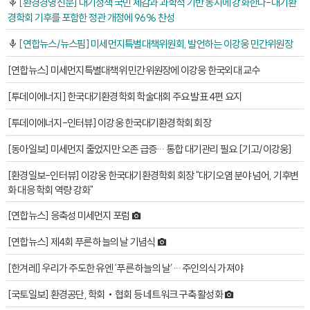
[환경경영신문] 대기정책 국민 체감과 과학적 기반 동시에 강화한다-대기환
경학회 기후를 포함한 정관 개정에 96% 찬성
[연합뉴스/뉴스핌] 미세먼지특별대책위원회, 발언하는 이강웅 민간위원장
[연합뉴스] 미세먼지특별대책위 민간위원장에 이강웅 한국외대 교수
[투데이에너지] 한국대기환경학회 학술대회 주요 발표 4편 요지
[투데이에너지-인터뷰] 이강웅 한국대기환경학회 회장
[동아일보] 미세먼지 줄었지만 오존 급증… 통합 대기관리 필요 [기고/이강웅]
[환경일보-인터뷰] 이강웅 한국대기환경학회 회장 "대기오염 분야 넘어, 기후변
화 대응 학회 역량 강화"
[연합뉴스] 응축성 미세먼지 포럼
[연합뉴스] 제4회 푸른 하늘의 날 기념식
[한겨레] 우리가 주도한 유엔 ‘푸른 하늘의 날’… 주인의식 가져야
[국토일보] 환경공단, 학회‧협회 등 네트워크 구축 활성화