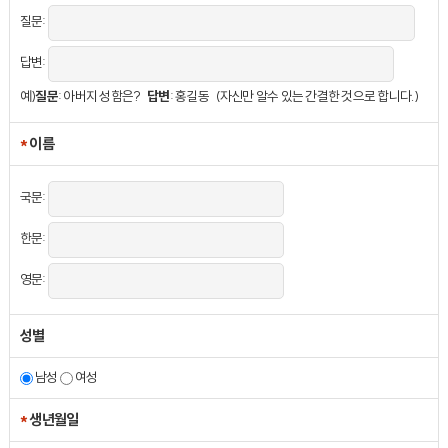
질문:
답변:
예)
질문
: 아버지 성함은?
답변
: 홍길동 (자신만 알수 있는 간결한 것으로 합니다.)
*
이름
국문:
한문:
영문:
성별
남성
여성
*
생년월일