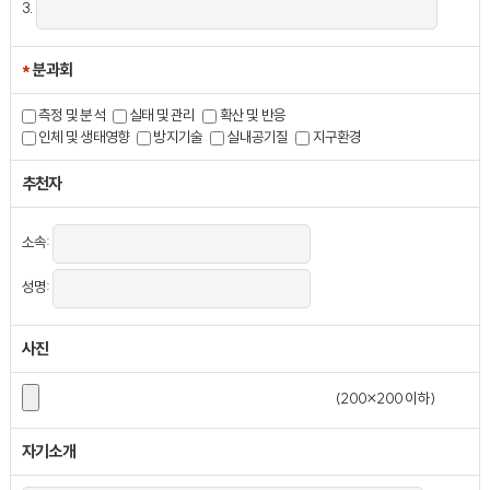
3.
*
분과회
측정 및 분석
실태 및 관리
확산 및 반응
인체 및 생태영향
방지기술
실내공기질
지구환경
추천자
소속:
성명:
사진
(200×200 이하)
자기소개