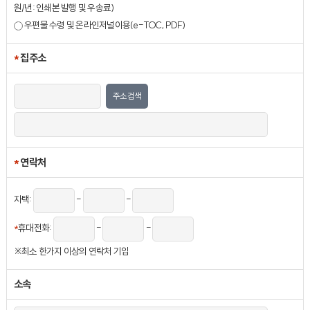
원/년: 인쇄본 발행 및 우송료)
우편물 수령 및 온라인저널이용(e-TOC, PDF)
*
집주소
주소검색
*
연락처
자택:
-
-
*
휴대전화:
-
-
※최소 한가지 이상의 연락처 기입
소속