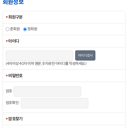
회원정보
*
회원구분
준회원
...
정회원
*
아이디
아이디검사
(4자이상 40자 이하 영문,숫자로만 아이디를 작성하세요)
*
비밀번호
암호:
암호확인 :
*
암호찾기